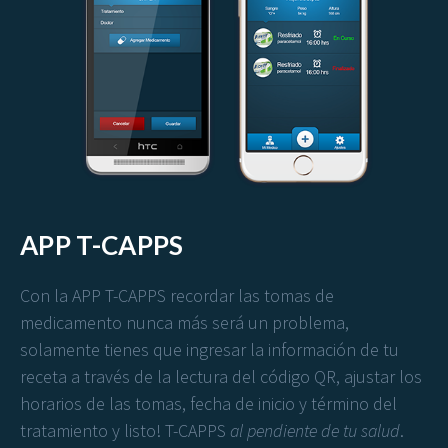
APP T-CAPPS
Con la APP T-CAPPS recordar las tomas de
medicamento nunca más será un problema,
solamente tienes que ingresar la información de tu
receta a través de la lectura del código QR, ajustar los
horarios de las tomas, fecha de inicio y término del
tratamiento y listo! T-CAPPS
al pendiente de tu salud
.