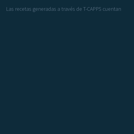
Las recetas generadas a través de T-CAPPS cuentan
con el código QR para ingresar de manera automática
tu tratamiento a la aplicación móvil, es decir si tu
médico no forma parte de la comunidad T-CAPPS
pídele que solicite su licencia o bien, si tu médico no
cuenta con este innovador sistema puedes ingresar
tus medicamentos y horas de toma de manera
manual, así como definir el inicio y fin del tratamiento.